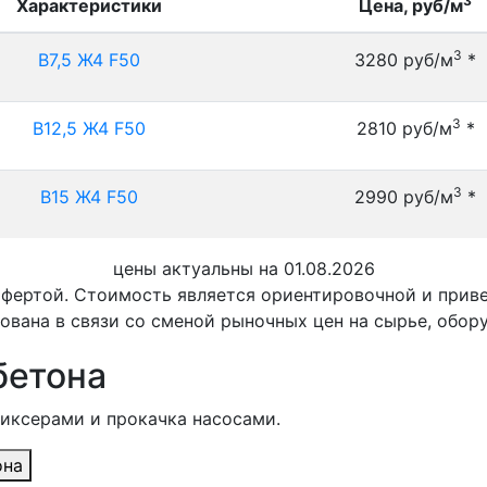
3
Характеристики
Цена, руб/м
3
B7,5 Ж4 F50
3280 руб/м
*
3
B12,5 Ж4 F50
2810 руб/м
*
3
B15 Ж4 F50
2990 руб/м
*
цены актуальны на 01.08.2026
офертой. Стоимость является ориентировочной и при
ована в связи со сменой рыночных цен на сырье, обор
бетона
миксерами и прокачка насосами.
она