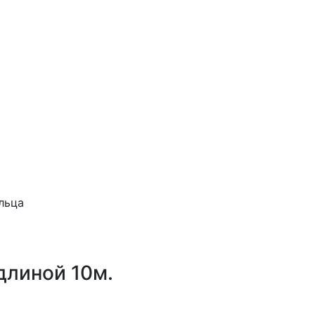
.
льца
длиной 10м.