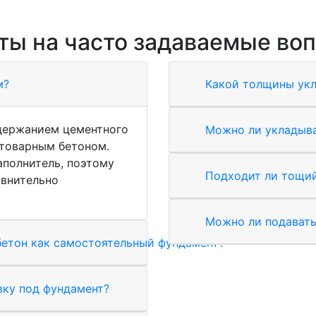
ты на часто задаваемые во
м?
Какой толщины укл
держанием цементного
Можно ли укладыва
товарным бетоном.
аполнитель, поэтому
Подходит ли тощий
авнительно
Можно ли подават
етон как самостоятельный фундамент?
вку под фундамент?