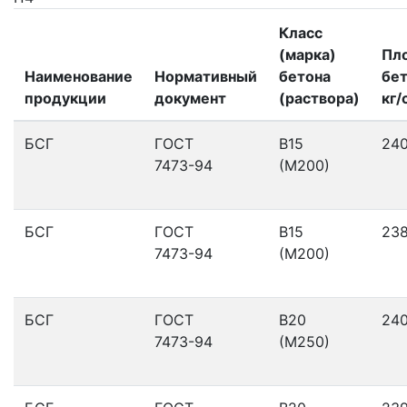
Класс
(марка)
Пл
Наименование
Нормативный
бетона
бет
продукции
документ
(раствора)
кг/
БСГ
ГОСТ
В15
24
7473-94
(М200)
БСГ
ГОСТ
В15
23
7473-94
(М200)
БСГ
ГОСТ
В20
24
7473-94
(М250)