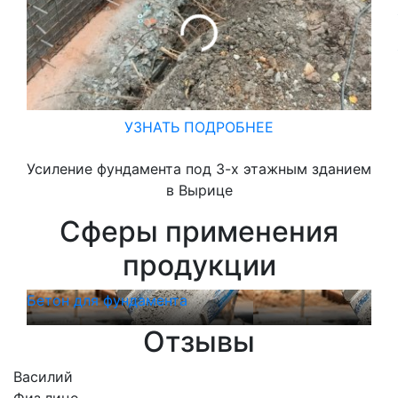
УЗНАТЬ ПОДРОБНЕЕ
Усиление фундамента под 3-х этажным зданием
в Вырице
Сферы применения
продукции
Бетон для фундамента
Бет
Отзывы
Василий
Физ.лицо