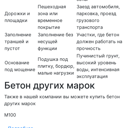
Пешеходная
Заезд автомобиля,
Дорожки и
зона или
парковка, проезд
площадки
временное
грузового
покрытие
транспорта
Заполнение
Заполнение без
Участки, где бетон
траншей и
несущей
должен работать на
пустот
функции
прочность
Пучинистый грунт,
Подушка под
Основание
высокий уровень
плитку, бордюр,
под мощение
воды, интенсивная
малые нагрузки
эксплуатация
Бетон других марок
Также в нашей компании вы можете купить бетон
других марок
М100
М